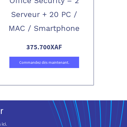
Office Security – 2
Serveur + 20 PC /
MAC / Smartphone
375.700XAF
Commandez dès maintenant.
r
ici.