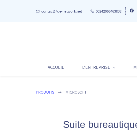
Skip
Skip
contact@de-network.net
00242066463838
to
to
search
main
content
ACCUEIL
L'ENTREPRISE
M
PRODUITS
MICROSOFT
Suite bureautique