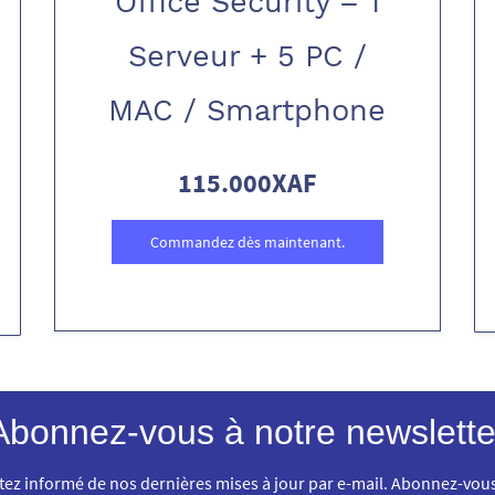
Office Security – 1
Serveur + 5 PC /
MAC / Smartphone
115.000XAF
Commandez dès maintenant.
Abonnez-vous à notre newslette
tez informé de nos dernières mises à jour par e-mail. Abonnez-vous 