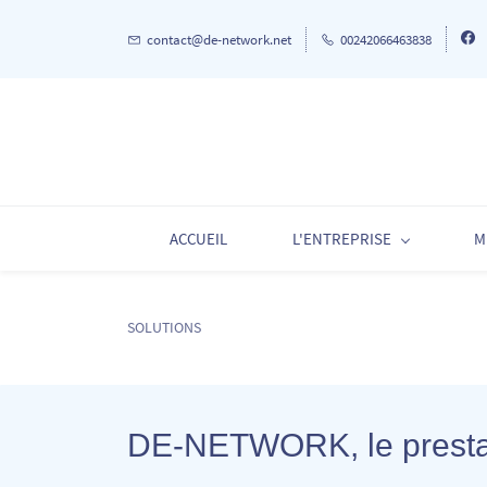
Skip
Skip
contact@de-network.net
00242066463838
to
to
search
main
content
ACCUEIL
L'ENTREPRISE
M
SOLUTIONS
DE-NETWORK, le prestat