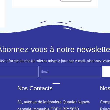
Abonnez-vous à notre newslette
tez informé de nos dernières mises à jour par e-mail. Abonnez-vous 
Name
Email
Nos Contacts
Nos
31, avenue de la frontière Quartier Ngoyo-
Comp
centrale Immeuble EBEH BP: 5650
Réact