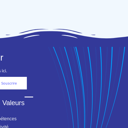
r
ici.
Souscrire
 Valeurs
étences
ivité