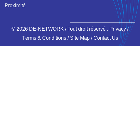
Proximité
contrôle.
Le module contrôle d’accès assure la
gestion complète des fonctions SAS, intègre l’unicité
de passage et interagit avec tous les autres modules
©
2026 DE-NETWORK / Tout droit
réservé
.
Privacy
/
Тerms & Conditions
/
Site Map
/
Contact Us
du système.
un système complet de contrôle d’accès et de
sécurisation de vos locaux vous permettant de:
Contrôler et filtrer les accès
Définir des droits d’accès personnalisés
Conditionner l’accès aux horaires de travail de vos
collaborateurs, grâce au lien avec la gestion des
temps
Lister les personnes présentes sur site en cas